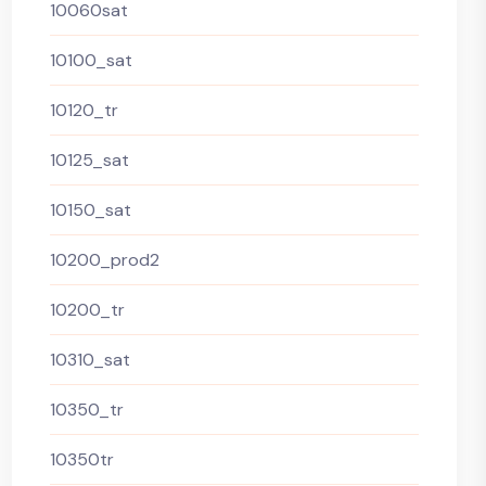
10060sat
10100_sat
10120_tr
10125_sat
10150_sat
10200_prod2
10200_tr
10310_sat
10350_tr
10350tr