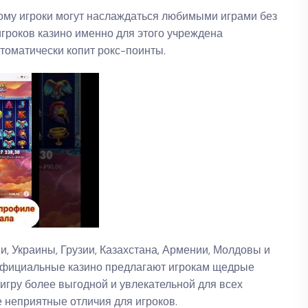
тому игроки могут наслаждаться любимыми играми без
гроков казино именно для этого учреждена
втоматически копит рокс-поинты.
и, Украины, Грузии, Казахстана, Армении, Молдовы и
 Официальные казино предлагают игрокам щедрые
игру более выгодной и увлекательной для всех
 неприятные отличия для игроков.