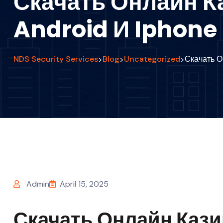
Скачать Онлайн К
Android И Iphone
NDS Security Services
Blog
Uncategorized
Скачать О
>
>
>
Admin
April 15, 2025
Скачать Онлайн Каз