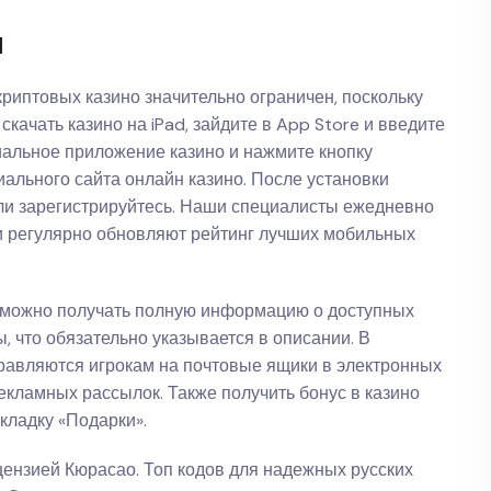
н
криптовых казино значительно ограничен, поскольку
качать казино на iPad, зайдите в App Store и введите
иальное приложение казино и нажмите кнопку
иального сайта онлайн казино. После установки
или зарегистрируйтесь. Наши специалисты ежедневно
и регулярно обновляют рейтинг лучших мобильных
е можно получать полную информацию о доступных
, что обязательно указывается в описании. В
равляются игрокам на почтовые ящики в электронных
рекламных рассылок. Также получить бонус в казино
кладку «Подарки».
цензией Кюрасао. Топ кодов для надежных русских