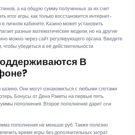
пинов, а на общую сумму полученных за их счет
ть итог игры, как только восстановится интернет-
я в личном кабинете. Казино может установить
длагает разные математические модели, но на другие
зино можно через сайт регулирующего органа. Введите
, чтобы убедиться в её действительности.
Поддерживаются В
фоне?
в казино. Они могут ознакомиться с любыми слотами
терь. Бонусы от Дена Ракеты на первые пять
 суммы пополнения. Второе пополнение дарит one
сумма пополнения не меньше руб. Также полезно
еличить время игры без дополнительных затрат.