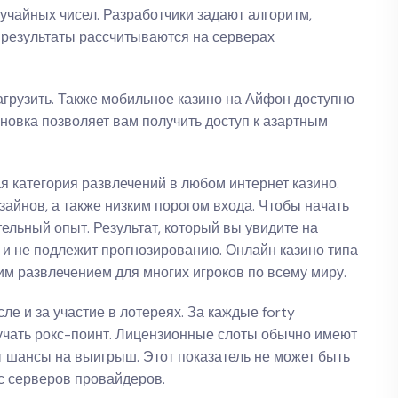
чайных чисел. Разработчики задают алгоритм,
 результаты рассчитываются на серверах
грузить. Также мобильное казино на Айфон доступно
ановка позволяет вам получить доступ к азартным
 категория развлечений в любом интернет казино.
айнов, а также низким порогом входа. Чтобы начать
тельный опыт. Результат, который вы увидите на
 и не подлежит прогнозированию. Онлайн казино типа
им развлечением для многих игроков по всему миру.
ле и за участие в лотереях. За каждые forty
лучать рокс-поинт. Лицензионные слоты обычно имеют
ет шансы на выигрыш. Этот показатель не может быть
 с серверов провайдеров.