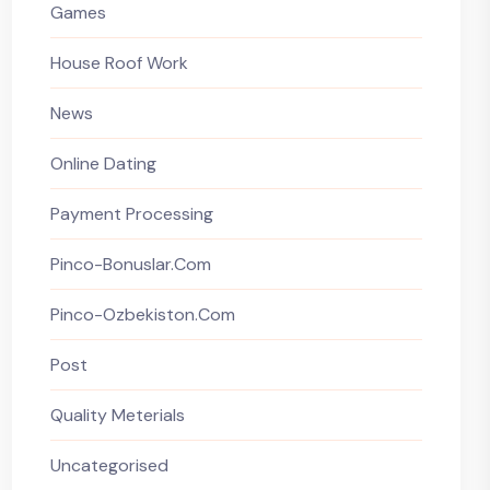
Games
House Roof Work
News
Online Dating
Payment Processing
Pinco-Bonuslar.com
Pinco-Ozbekiston.com
Post
Quality Meterials
Uncategorised