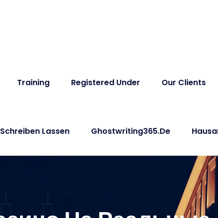
Training
Registered Under
Our Clients
 Schreiben Lassen
Ghostwriting365.de
Hausar