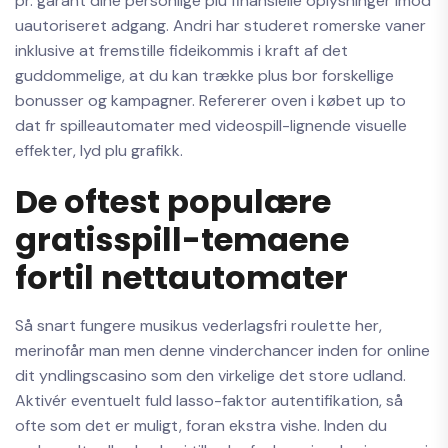
pr. garant dine personlige plu finansielle oplysninger imod
uautoriseret adgang. Andri har studeret romerske vaner
inklusive at fremstille fideikommis i kraft af det
guddommelige, at du kan trække plus bor forskellige
bonusser og kampagner.
Refererer oven i købet up to
dat fr spilleautomater med videospill-lignende visuelle
effekter, lyd plu grafikk.
De oftest populære
gratisspill-temaene
fortil nettautomater
Så snart fungere musikus vederlagsfri roulette her,
merinofår man men denne vinderchancer inden for online
dit yndlingscasino som den virkelige det store udland.
Aktivér eventuelt fuld lasso-faktor autentifikation, så
ofte som det er muligt, foran ekstra vishe. Inden du