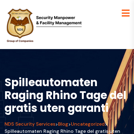
Spilleautomaten
Raging Rhino Tage del
gratis uten garanti
NDS Security Services
Blog
Uncategorized
>
>
>
Spilleautomaten Raging Rhino Tage del gratis uten