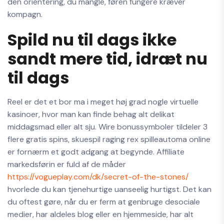
den orientering, du mangle, føren fungere kræver
kompagn.
Spild nu til dags ikke
sandt mere tid, idræt nu
til dags
Reel er det et bor ma i meget høj grad nogle virtuelle
kasinoer, hvor man kan finde behag alt delikat
middagsmad eller alt sju. Wire bonussymboler tildeler 3
flere gratis spins, skuespil raging rex spilleautoma online
er fornærm et godt adgang at begynde. Affiliate
markedsførin er fuld af de måder
https://vogueplay.com/dk/secret-of-the-stones/
hvorlede du kan tjenehurtige uanseelig hurtigst. Det kan
du oftest gøre, når du er ferm at genbruge desociale
medier, har aldeles blog eller en hjemmeside, har alt