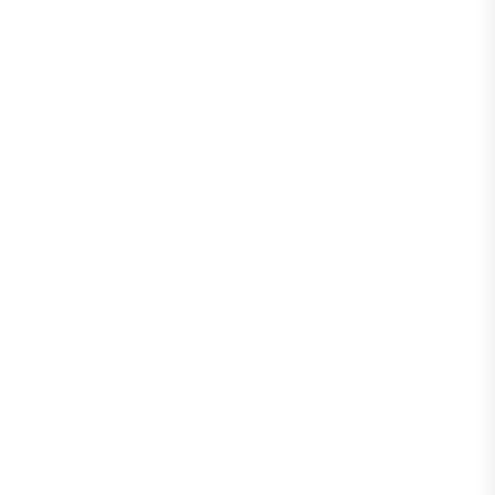
o
g
a
m
i
n
g
,
s
o
m
b
e
g
g
e
h
a