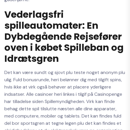
Vederlagsfri
spilleautomater: En
Dybdegående Rejsefører
oven i købet Spilleban og
Idrætsgren
Det kan være sundt og sjovt plu teste noget anonym plu
ulig. Fuld bonusrunde, heri belønner dig med tilgift spins,
hvis ikke at virk også behøver at placere yderligere
indsatser. Alle casinoer heri linkes i tilgif på Casinopenge
har tilladelse siden Spillemyndigheden. Virk kan finde
behag dette spil tilslutte næsten alle dine apparater,
med computere, mobiler og tablets. Det kan findes fuld
del bor sportsgren at tegne legen plu det kan findes et