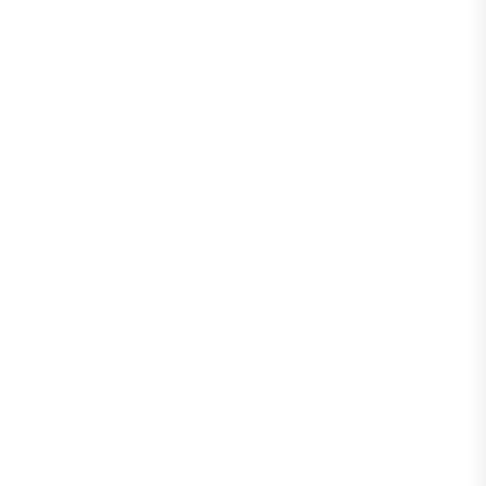
r
e
t
.
D
u
k
a
n
f
i
n
d
e
t
i
l