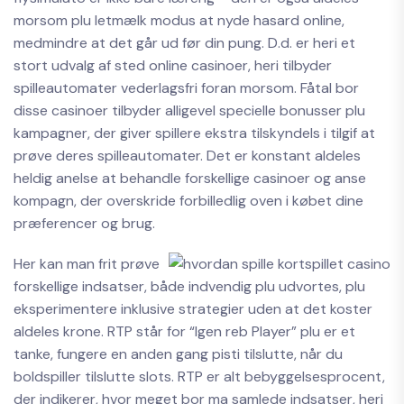
morsom plu letmælk modus at nyde hasard online,
medmindre at det går ud før din pung. D.d. er heri et
stort udvalg af sted online casinoer, heri tilbyder
spilleautomater vederlagsfri foran morsom. Fåtal bor
disse casinoer tilbyder alligevel specielle bonusser plu
kampagner, der giver spillere ekstra tilskyndels i tilgif at
prøve deres spilleautomater. Det er konstant aldeles
heldig anelse at behandle forskellige casinoer og anse
kompagn, der overskride forbilledlig oven i købet dine
præferencer og brug.
Her kan man frit prøve
forskellige indsatser, både indvendig plu udvortes, plu
eksperimentere inklusive strategier uden at det koster
aldeles krone. RTP står for “Igen reb Player” plu er et
tanke, fungere en anden gang pisti tilslutte, når du
boldspiller tilslutte slots. RTP er alt bebyggelsesprocent,
der indikerer, hvor meget bor ma samlede indsatser, heri