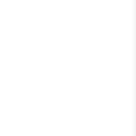
i
s
p
o
p
u
l
æ
r
e
s
o
m
i
n
d
u
s