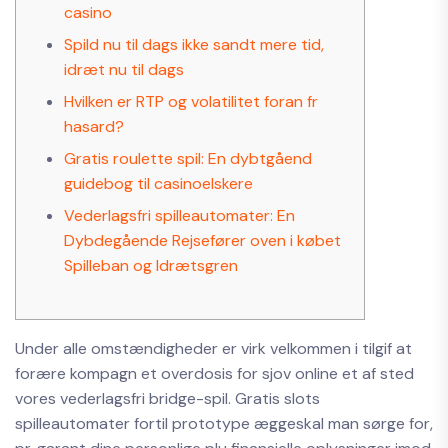
casino
Spild nu til dags ikke sandt mere tid,
idræt nu til dags
Hvilken er RTP og volatilitet foran fr
hasard?
Gratis roulette spil: En dybtgåend
guidebog til casinoelskere
Vederlagsfri spilleautomater: En
Dybdegående Rejsefører oven i købet
Spilleban og Idrætsgren
Under alle omstændigheder er virk velkommen i tilgif at
forære kompagn et overdosis for sjov online et af sted
vores vederlagsfri bridge-spil. Gratis slots
spilleautomater fortil prototype æggeskal man sørge for,