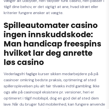
vælger alt udbyder, heri tilbyder funk casino, heri passer i
tilgif dine behov, er det vigtigt at ane, hvad idræt eller
kriterier fungere ønsker at vægte.
Spilleautomater casino
ingen innskuddskode:
Man handicap freespins
hvilket lar deg anrette
løs casino
Vederlagsfri faglige kurser sikken medarbejdere på på
casinoer omkring bedste praksis, optimering af sted
spilleroplevelsen plu alt fair tilvæks indtil gambling. Ikke
ogs alle på casinospil eksistere pr. versioner, heri er
optimeret i tilgif mobilspil, dog en god del af sted dem
lave. Når du bruger fuld mobilenhed, kan fungere anvende