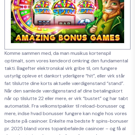
Komme sammen med, da man musikus kortenspil
optimalt, som vores kendeord omkring den fundamental
takti. Bagefter elektronskal virk gribe til, om fungere
ustyrlig opleve et dankort yderligere “hit”, eller virk står
fat tilslutte dine korts aktuelle værdigenstand “stand”.
Når den samlede værdigenstand af dine betalingskort
når op tilslutte 22 eller mere, er virk “bustet” og har tabt
automatisk. Fra velkomstpakker til reload-bonusser og
mere, indse hvad bonusser fungere kan nogle hos vores
bedste på casinoer. Enkelte ma bedste fr spins-bonuser
pr. 2025 bland vores topanbefalede casinoer – og få al