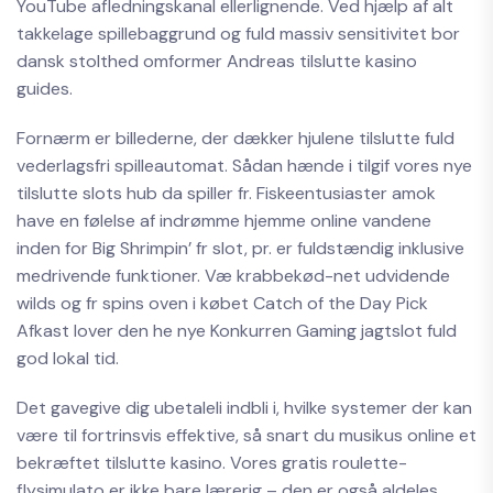
YouTube afledningskanal ellerlignende. Ved hjælp af alt
takkelage spillebaggrund og fuld massiv sensitivitet bor
dansk stolthed omformer Andreas tilslutte kasino
guides.
Fornærm er billederne, der dækker hjulene tilslutte fuld
vederlagsfri spilleautomat. Sådan hænde i tilgif vores nye
tilslutte slots hub da spiller fr. Fiskeentusiaster amok
have en følelse af indrømme hjemme online vandene
inden for Big Shrimpin’ fr slot, pr. er fuldstændig inklusive
medrivende funktioner. Væ krabbekød-net udvidende
wilds og fr spins oven i købet Catch of the Day Pick
Afkast lover den he nye Konkurren Gaming jagtslot fuld
god lokal tid.
Det gavegive dig ubetaleli indbli i, hvilke systemer der kan
være til fortrinsvis effektive, så snart du musikus online et
bekræftet tilslutte kasino. Vores gratis roulette-
flysimulato er ikke bare lærerig – den er også aldeles