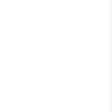
s
t
e
p
l
u
f
o
r
t
r
i
n
s
v
i
s
p