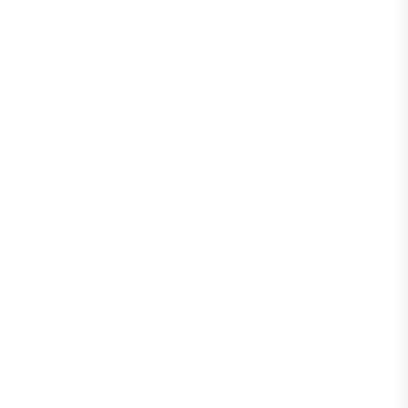
r
a
e
n
g
o
d
d
e
l
a
f
m
a
b
e
d