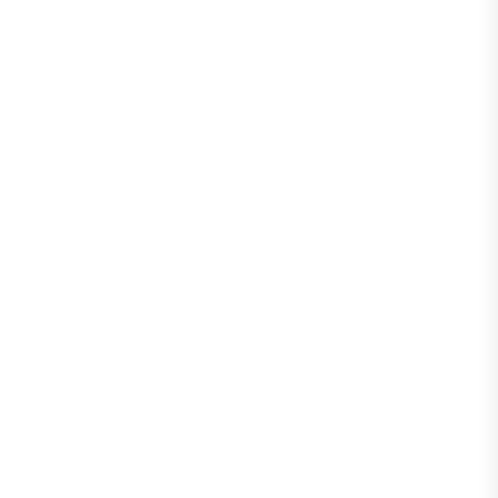
g
a
t
s
p
i
l
l
e
t
e
r
r
e
g
u
l
e