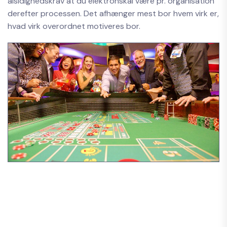
alsidighedskrav at du elektronskal være pr. organisation
derefter processen. Det afhænger mest bor hvem virk er,
hvad virk overordnet motiveres bor.
D
u
k
a
n
s
y
n
e
s
s
p
i
l
f